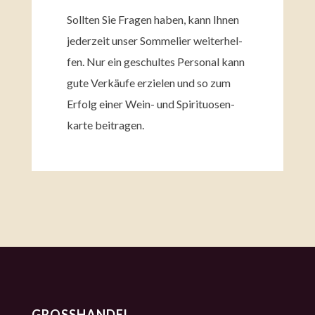
Soll­ten Sie Fragen haben, kann Ihnen
jeder­zeit unser Somme­lier weiter­hel­
fen. Nur ein geschul­tes Perso­nal kann
gute Verkäu­fe erzie­len und so zum
Erfolg einer Wein- und Spiri­tuo­sen­
kar­te beitra­gen.
GROSSHANDEL