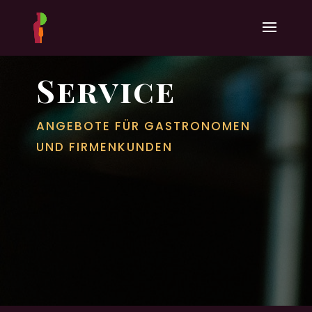
Service
ANGE­BO­TE FÜR GASTRO­NO­MEN
UND FIRMEN­KUN­DEN