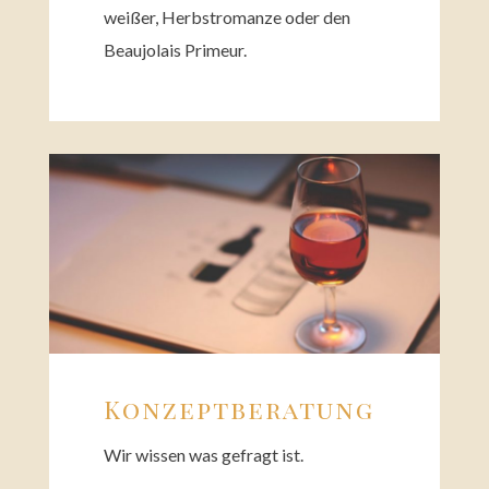
wei­ßer, Herbstro­man­ze oder den
Beau­jo­lais Primeur.
Konzept­be­ra­tung
Wir wissen was gefragt ist.