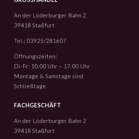
An der Löder­bur­ger Bahn 2
39418 Staß­furt
Tel.: 03925/281607
Öffnungs­zei­ten:
Di-Fr: 10.00 Uhr – 17.00 Uhr
Monta­ge & Sams­ta­ge sind
Schließ­ta­ge
FACHGESCHÄFT
An der Löder­bur­ger Bahn 2
39418 Staß­furt