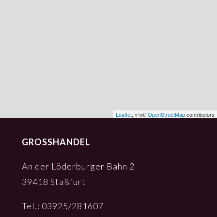
Leaflet
, \r\n©
OpenStreetMap
contributors
GROSSHANDEL
An der Löder­bur­ger Bahn 2
39418 Staß­furt
Tel.: 03925/281607