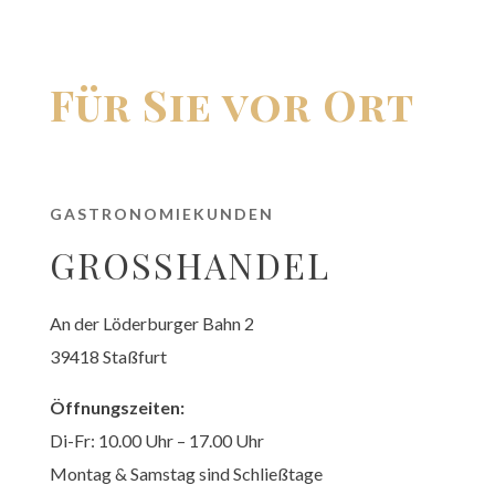
Für Sie vor Ort
GASTRONOMIEKUNDEN
GROSSHANDEL
An der Löder­bur­ger Bahn 2
39418 Staß­furt
Öffnungs­zei­ten:
Di-Fr: 10.00 Uhr – 17.00 Uhr
Montag & Sams­tag sind Schließ­ta­ge