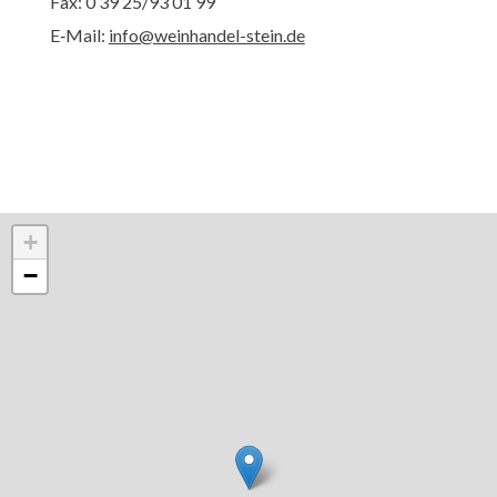
Fax: 0 39 25/93 01 99
E‑Mail:
info@weinhandel-stein.de
+
−