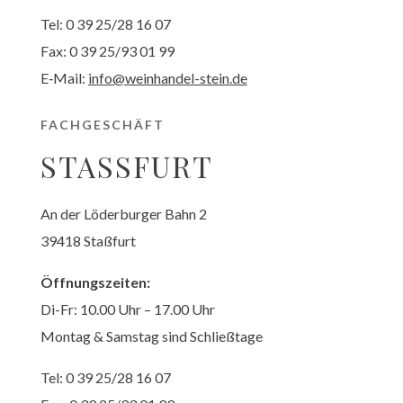
Tel: 0 39 25/28 16 07
Fax: 0 39 25/93 01 99
E‑Mail:
info@weinhandel-stein.de
FACHGESCHÄFT
STASSFURT
An der Löder­bur­ger Bahn 2
39418 Staß­furt
Öffnungs­zei­ten:
Di-Fr: 10.00 Uhr – 17.00 Uhr
Montag & Sams­tag sind Schließ­ta­ge
Tel: 0 39 25/28 16 07