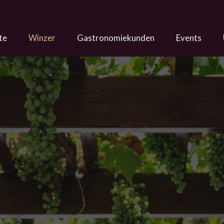
­te
Winzer
Gastro­no­mie­kun­den
Events