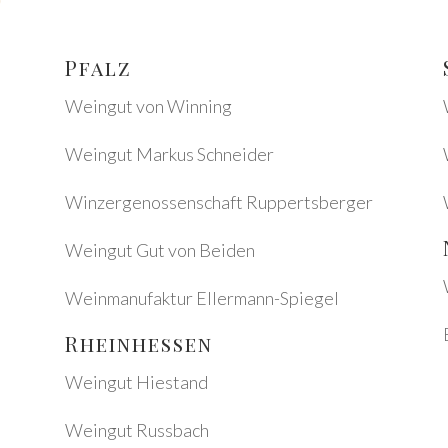
Pfalz
Wein­gut von Winning
Wein­gut Markus Schnei­der
Winzer­ge­nos­sen­schaft Rupperts­ber­ger
Wein­gut Gut von Beiden
Wein­ma­nu­fak­tur Eller­mann-Spie­gel
Rhein­hes­sen
Wein­gut Hiestand
Wein­gut Russ­bach