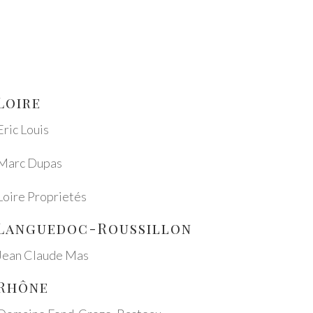
Loire
Eric Louis
Marc Dupas
Loire Proprie­tés
Langue­doc-Rouss­il­lon
Jean Clau­de Mas
Rhône