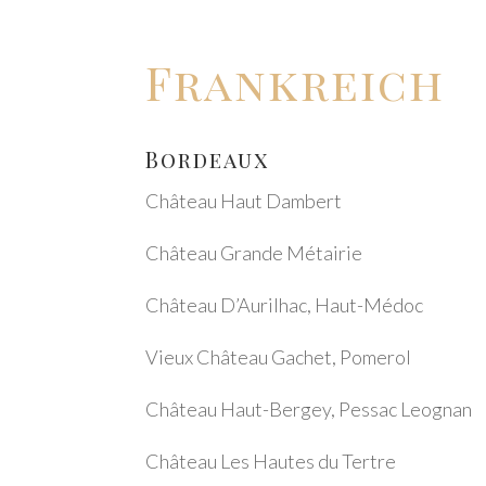
Frank­reich
Bordeaux
Château Haut Dambert
Château Gran­de Métai­rie
Château D’Au­ril­hac, Haut-Médoc
Vieux Château Gachet, Pome­rol
Château Haut-Bergey, Pessac Leognan
Château Les Hautes du Tert­re