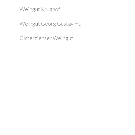
Wein­gut Krug­hof
Wein­gu­t Georg Gustav Huff
Cister­zi­en­ser Wein­gut