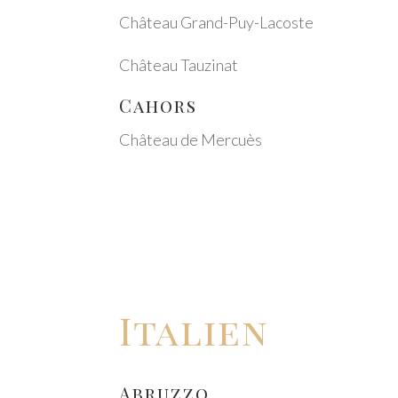
Château Grand-Puy-Lacos­te
Château Tauzi­nat
Cahors
Château de Mercuès
Itali­en
Abruz­zo