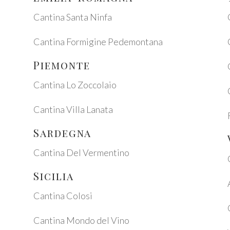
Canti­na Santa Ninfa
Canti­na Formi­gi­ne Pede­mon­ta­na
Piemon­te
Canti­na Lo Zocco­laio
Canti­na Villa Lanata
Sarde­gna
Canti­na Del Vermen­ti­no
Sici­lia
Canti­na Colo­si
Canti­na Mondo del Vino