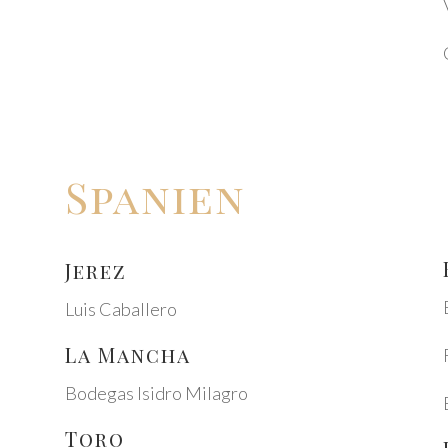
Spani­en
Jerez
Luis Cabal­le­ro
La Mancha
Bode­gas Isidro Mila­gro
Toro