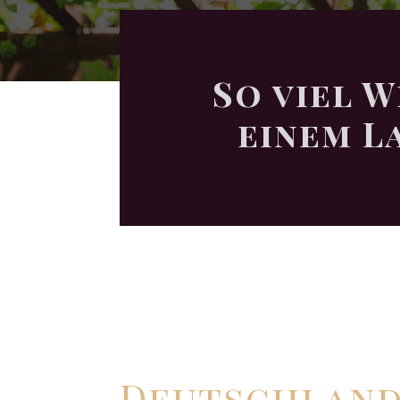
So viel W
einem L
Deutsch­lan