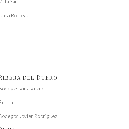
Villa Sandi
Casa Botte­ga
Ribe­ra del Duero
Bode­gas Viña Vila­no
Rueda
Bode­gas Javier Rodri­guez