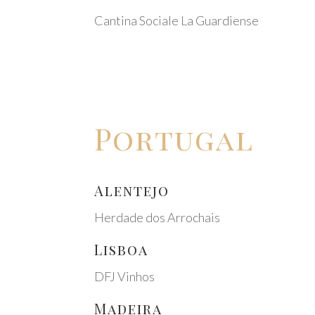
Canti­na Socia­le La Guar­di­ense
Portu­gal
Alen­te­jo
Herda­de dos Arro­chais
Lisboa
DFJ Vinhos
Madei­ra