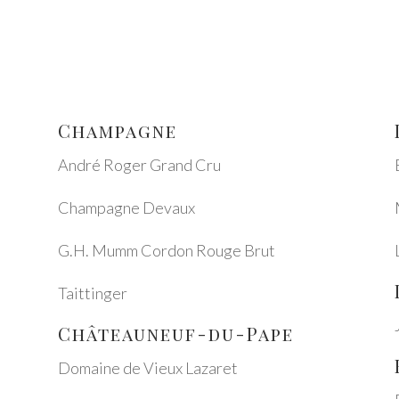
Cham­pa­gne
André Roger Grand Cru
Cham­pa­gne Devaux
G.H. Mumm Cordon Rouge Brut
Tait­tin­ger
Château­neuf-du-Pape
Domaine de Vieux Laza­ret