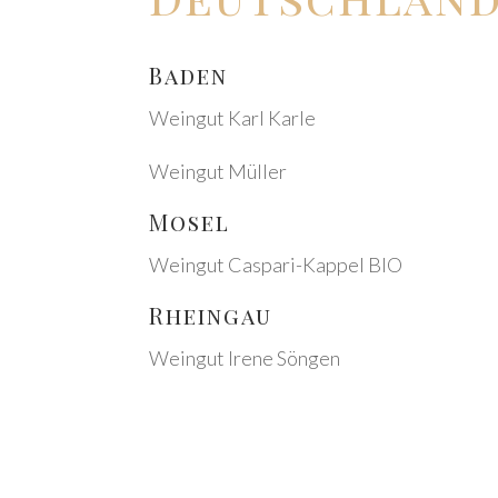
Baden
Wein­gut Karl Karle
Wein­gut Müller
Mosel
Wein­gut Caspa­ri-Kappel BIO
Rhein­gau
Wein­gut Irene Söngen