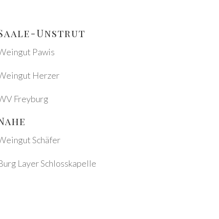
Saale-Unstrut
Wein­gut Pawis
Wein­gut Herzer
WV Frey­burg
Nahe
Wein­gut Schä­fer
Burg Layer Schloss­ka­pel­le