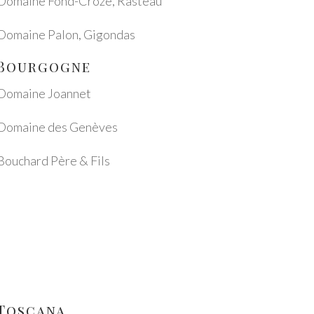
Domaine Fond-Croze, Rasteau
Domaine Palon, Gigon­das
Bour­go­gne
Domaine Joan­net
Domaine des Genè­ves
Bouchard Père & Fils
Tosca­na