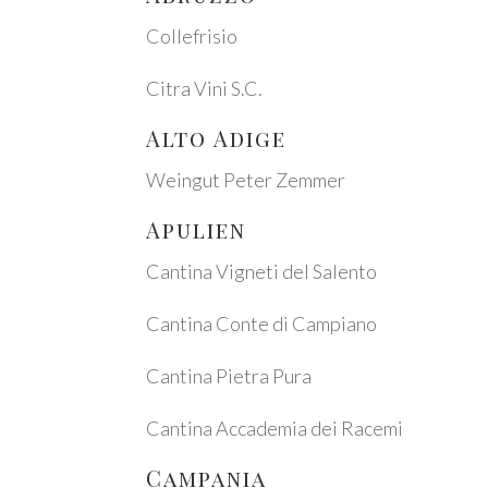
Colle­fri­sio
Citra Vini S.C.
Alto Adige
Wein­gut Peter Zemmer
Apuli­en
Canti­na Vigne­ti del Salen­to
Canti­na Conte di Campia­no
Canti­na Pietra Pura
Canti­na Acca­de­mia dei Race­mi
Campa­nia