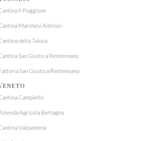
Canti­na Il Poggio­ne
Canti­na Marche­si Antino­ri
Canti­na della Talosa
Canti­na San Gius­to a Renten­n­a­no
Fatto­ria San Gius­to a Renten­n­a­no
Vene­to
Canti­na Campiel­lo
Azien­da Agri­co­la Berta­gna
Canti­na Valpan­te­na