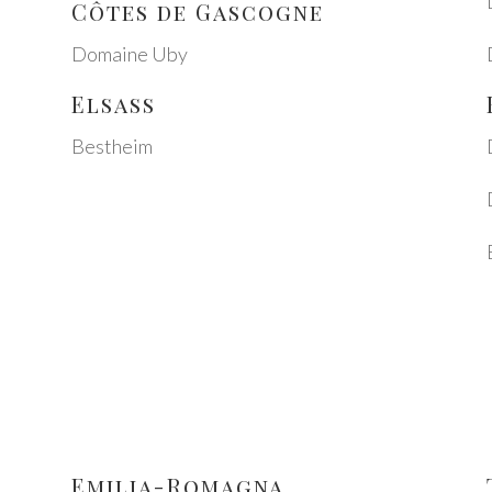
Côtes de Gasco­gne
Domaine Uby
Elsass
Best­heim
Emilia-Roma­gna