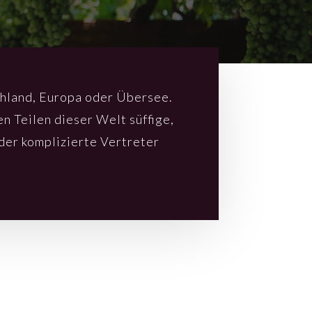
­land, Euro­pa oder Über­see.
n Teilen dieser Welt süffi­ge,
der kompli­zier­te Vertre­ter