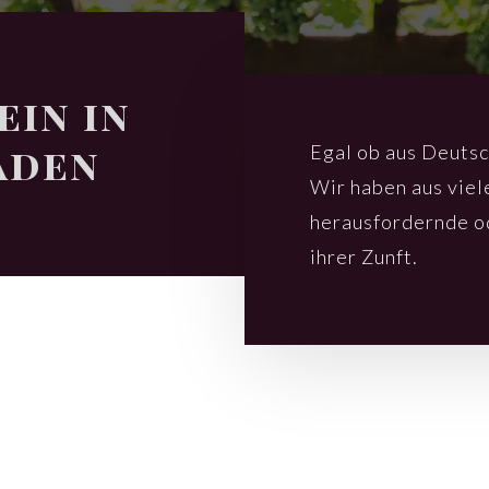
ein in
aden
Egal ob aus Deutsch
Wir haben aus viele
heraus­for­dern­de o
ihrer Zunft.
d